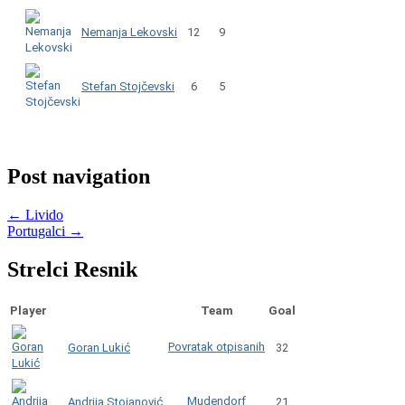
Nemanja Lekovski
12
9
Stefan Stojčevski
6
5
Post navigation
←
Livido
Portugalci
→
Strelci Resnik
Player
Team
Goal
Povratak otpisanih
Goran Lukić
32
Mudendorf
Andrija Stojanović
21