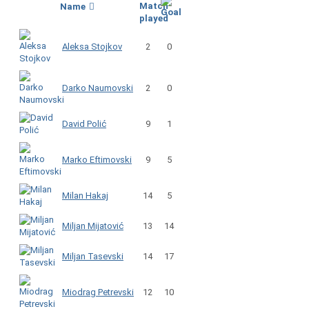
Name
Aleksa Stojkov
2
0
Darko Naumovski
2
0
David Polić
9
1
Marko Eftimovski
9
5
Milan Hakaj
14
5
Miljan Mijatović
13
14
Miljan Tasevski
14
17
Miodrag Petrevski
12
10