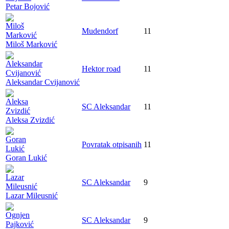
Petar Bojović
Mudendorf
11
Miloš Marković
Hektor road
11
Aleksandar Cvijanović
SC Aleksandar
11
Aleksa Zvizdić
Povratak otpisanih
11
Goran Lukić
SC Aleksandar
9
Lazar Mileusnić
SC Aleksandar
9