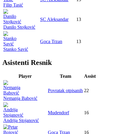
Filip Tasić
SC Aleksandar
13
Danilo Stojković
Goca Trzan
13
Stanko Savić
Asistenti Resnik
Player
Team
Assist
Povratak otpisanih
22
Nemanja Babović
Mudendorf
16
Andrija Stojanović
Goca Trzan
16