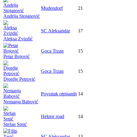
Mudendorf
21
Andrija Stojanović
SC Aleksandar
17
Aleksa Zvizdić
Goca Trzan
15
Petar Bojović
Goca Trzan
15
Djordje Petrović
Povratak otpisanih
14
Nemanja Babović
Hektor road
14
Stefan Srnić
SC Aleksandar
13