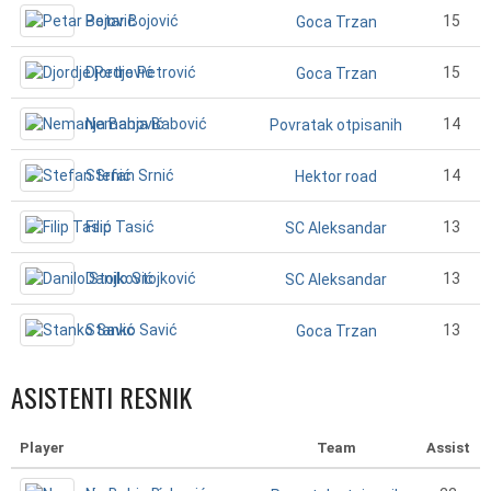
Petar Bojović
15
Goca Trzan
Djordje Petrović
15
Goca Trzan
Nemanja Babović
14
Povratak otpisanih
Stefan Srnić
14
Hektor road
Filip Tasić
13
SC Aleksandar
Danilo Stojković
13
SC Aleksandar
Stanko Savić
13
Goca Trzan
ASISTENTI RESNIK
Player
Team
Assist