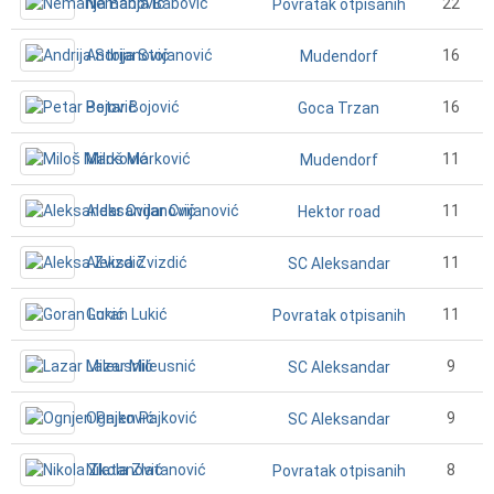
Nemanja Babović
22
Povratak otpisanih
Andrija Stojanović
16
Mudendorf
Petar Bojović
16
Goca Trzan
Miloš Marković
11
Mudendorf
Aleksandar Cvijanović
11
Hektor road
Aleksa Zvizdić
11
SC Aleksandar
Goran Lukić
11
Povratak otpisanih
Lazar Mileusnić
9
SC Aleksandar
Ognjen Pajković
9
SC Aleksandar
Nikola Zlatanović
8
Povratak otpisanih