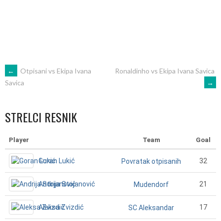
POST
←
Otpisani vs Ekipa Ivana
Ronaldinho vs Ekipa Ivana Savica
→
Savica
NAVIGATION
STRELCI RESNIK
Player
Team
Goal
Goran Lukić
32
Povratak otpisanih
Andrija Stojanović
21
Mudendorf
Aleksa Zvizdić
17
SC Aleksandar