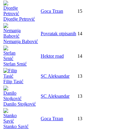
Goca Trzan
15
Djordje Petrović
Povratak otpisanih
14
Nemanja Babović
Hektor road
14
Stefan Srnić
SC Aleksandar
13
Filip Tasić
SC Aleksandar
13
Danilo Stojković
Goca Trzan
13
Stanko Savić