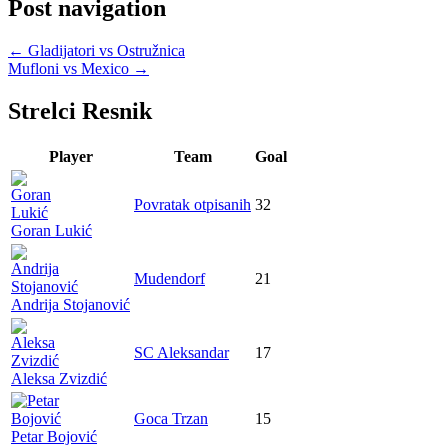
Post navigation
←
Gladijatori vs Ostružnica
Mufloni vs Mexico
→
Strelci Resnik
Player
Team
Goal
Povratak otpisanih
32
Goran Lukić
Mudendorf
21
Andrija Stojanović
SC Aleksandar
17
Aleksa Zvizdić
Goca Trzan
15
Petar Bojović