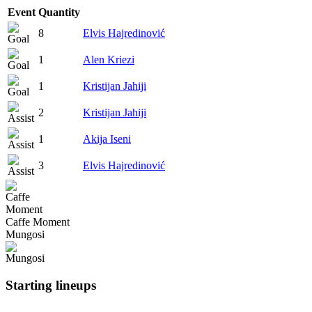
Event
Quantity
8
Elvis Hajredinović
1
Alen Kriezi
1
Kristijan Jahiji
2
Kristijan Jahiji
1
Akija Iseni
3
Elvis Hajredinović
Caffe Moment
Mungosi
Starting lineups