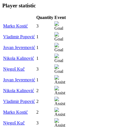
Player statistic
Quantity
Event
Marko Kostić
3
Vladimir Popović
1
Jovan Jevremović
1
Nikola Kalinović
1
Njegoš Kuč
3
Jovan Jevremović
1
Nikola Kalinović
2
Vladimir Popović
2
Marko Kostić
2
Njegoš Kuč
3