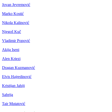
Jovan Jevremović
Marko Kostić
Nikola Kalinović
Njegoš Kuč
Vladimir Popović
Akija Iseni
Alen Kriezi
Dragan Kuzmanović
Elvis Hajredinović
Kristijan Jahiji
Sabrija
Tair Mutatović