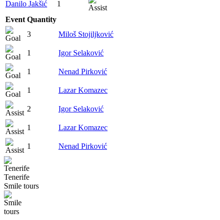
Danilo Jakšić
1
Event
Quantity
3
Miloš Stojiljković
1
Igor Selaković
1
Nenad Pirković
1
Lazar Komazec
2
Igor Selaković
1
Lazar Komazec
1
Nenad Pirković
Tenerife
Smile tours