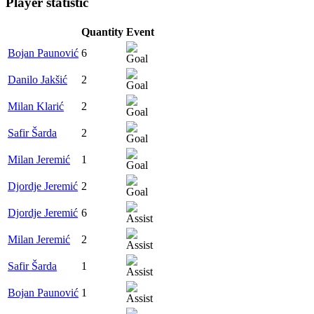
Player statistic
Quantity
Event
Bojan Paunović
6
Danilo Jakšić
2
Milan Klarić
2
Safir Šarda
2
Milan Jeremić
1
Djordje Jeremić
2
Djordje Jeremić
6
Milan Jeremić
2
Safir Šarda
1
Bojan Paunović
1