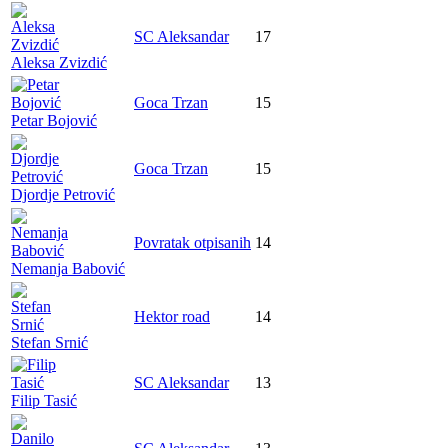
SC Aleksandar
17
Aleksa Zvizdić
Goca Trzan
15
Petar Bojović
Goca Trzan
15
Djordje Petrović
Povratak otpisanih
14
Nemanja Babović
Hektor road
14
Stefan Srnić
SC Aleksandar
13
Filip Tasić