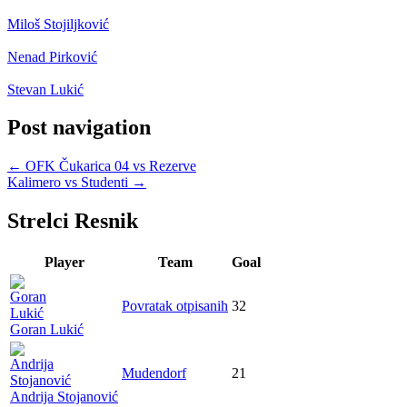
Miloš Stojiljković
Nenad Pirković
Stevan Lukić
Post navigation
←
OFK Čukarica 04 vs Rezerve
Kalimero vs Studenti
→
Strelci Resnik
Player
Team
Goal
Povratak otpisanih
32
Goran Lukić
Mudendorf
21
Andrija Stojanović