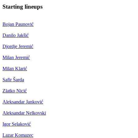
Starting lineups
Bojan Paunović
Danilo Jakšić
Djordje Jeremić
Milan Jeremić
Milan Klarić
Safir Šarda
Zlatko Nicić
Aleksandar Janković
Aleksandar Nelkovski
Igor Selaković
Lazar Komazec