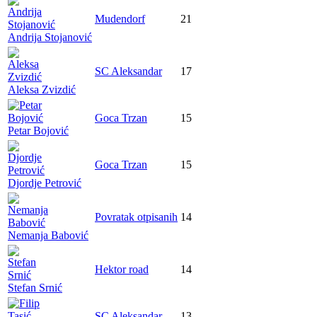
Mudendorf
21
Andrija Stojanović
SC Aleksandar
17
Aleksa Zvizdić
Goca Trzan
15
Petar Bojović
Goca Trzan
15
Djordje Petrović
Povratak otpisanih
14
Nemanja Babović
Hektor road
14
Stefan Srnić
SC Aleksandar
13