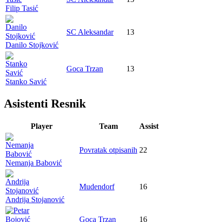
Filip Tasić
SC Aleksandar
13
Danilo Stojković
Goca Trzan
13
Stanko Savić
Asistenti Resnik
Player
Team
Assist
Povratak otpisanih
22
Nemanja Babović
Mudendorf
16
Andrija Stojanović
Goca Trzan
16