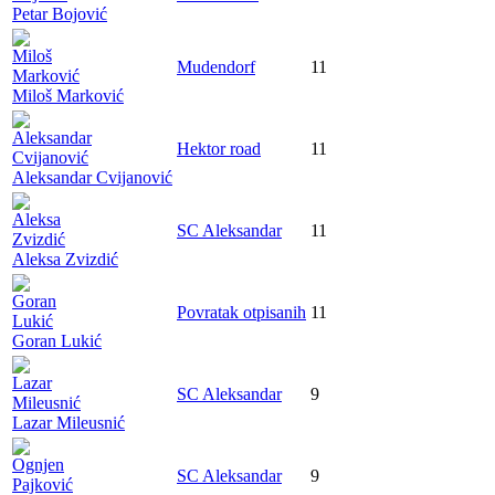
Petar Bojović
Mudendorf
11
Miloš Marković
Hektor road
11
Aleksandar Cvijanović
SC Aleksandar
11
Aleksa Zvizdić
Povratak otpisanih
11
Goran Lukić
SC Aleksandar
9
Lazar Mileusnić
SC Aleksandar
9