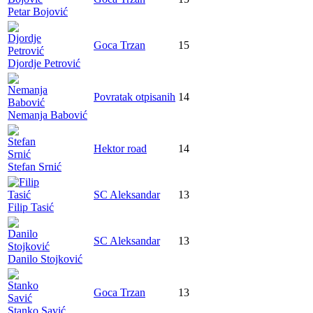
Petar Bojović
Goca Trzan
15
Djordje Petrović
Povratak otpisanih
14
Nemanja Babović
Hektor road
14
Stefan Srnić
SC Aleksandar
13
Filip Tasić
SC Aleksandar
13
Danilo Stojković
Goca Trzan
13
Stanko Savić