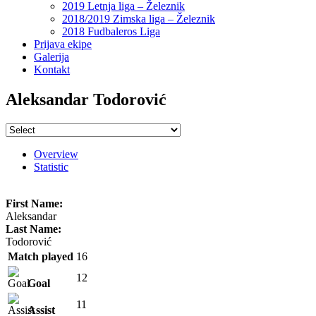
2019 Letnja liga – Železnik
2018/2019 Zimska liga – Železnik
2018 Fudbaleros Liga
Prijava ekipe
Galerija
Kontakt
Aleksandar Todorović
Overview
Statistic
First Name:
Aleksandar
Last Name:
Todorović
Match played
16
12
Goal
11
Assist