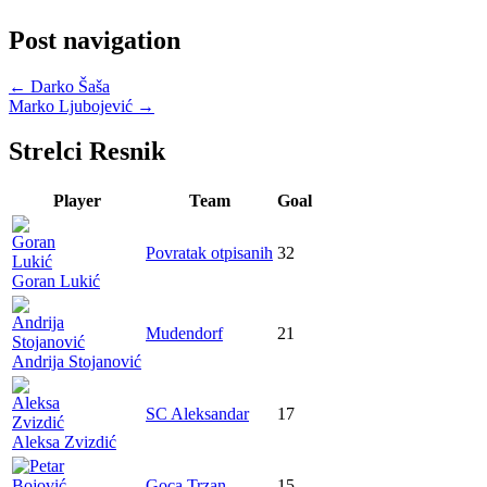
Post navigation
←
Darko Šaša
Marko Ljubojević
→
Strelci Resnik
Player
Team
Goal
Povratak otpisanih
32
Goran Lukić
Mudendorf
21
Andrija Stojanović
SC Aleksandar
17
Aleksa Zvizdić
Goca Trzan
15