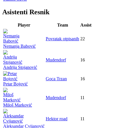
Asistenti Resnik
Player
Team
Assist
Povratak otpisanih
22
Nemanja Babović
Mudendorf
16
Andrija Stojanović
Goca Trzan
16
Petar Bojović
Mudendorf
11
Miloš Marković
Hektor road
11
Aleksandar Cvijanović