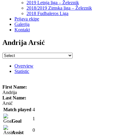
2019 Letnja liga – Železnik
2018/2019 Zimska liga – Železnik
2018 Fudbaleros Liga
Prijava ekipe
Galerija
Kontakt
Andrija Arsić
Overview
Statistic
First Name:
Andrija
Last Name:
Arsić
Match played
4
1
Goal
0
Assist