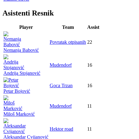
Asistenti Resnik
Player
Team
Assist
Povratak otpisanih
22
Nemanja Babović
Mudendorf
16
Andrija Stojanović
Goca Trzan
16
Petar Bojović
Mudendorf
11
Miloš Marković
Hektor road
11
Aleksandar Cvijanović