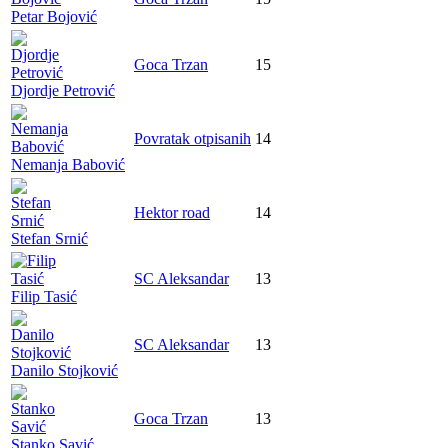
Petar Bojović
Goca Trzan
15
Djordje Petrović
Povratak otpisanih
14
Nemanja Babović
Hektor road
14
Stefan Srnić
SC Aleksandar
13
Filip Tasić
SC Aleksandar
13
Danilo Stojković
Goca Trzan
13
Stanko Savić