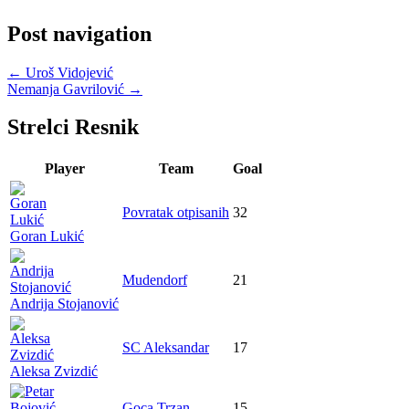
Post navigation
←
Uroš Vidojević
Nemanja Gavrilović
→
Strelci Resnik
Player
Team
Goal
Povratak otpisanih
32
Goran Lukić
Mudendorf
21
Andrija Stojanović
SC Aleksandar
17
Aleksa Zvizdić
Goca Trzan
15