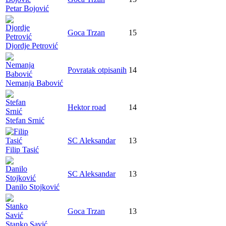
Petar Bojović
Goca Trzan
15
Djordje Petrović
Povratak otpisanih
14
Nemanja Babović
Hektor road
14
Stefan Srnić
SC Aleksandar
13
Filip Tasić
SC Aleksandar
13
Danilo Stojković
Goca Trzan
13
Stanko Savić