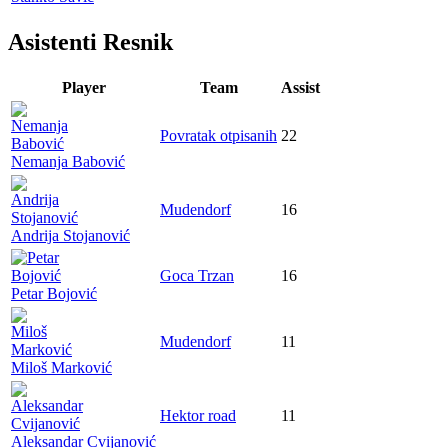
Asistenti Resnik
Player
Team
Assist
Povratak otpisanih
22
Nemanja Babović
Mudendorf
16
Andrija Stojanović
Goca Trzan
16
Petar Bojović
Mudendorf
11
Miloš Marković
Hektor road
11
Aleksandar Cvijanović