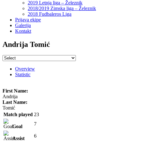
2019 Letnja liga – Železnik
2018/2019 Zimska liga – Železnik
2018 Fudbaleros Liga
Prijava ekipe
Galerija
Kontakt
Andrija Tomić
Overview
Statistic
First Name:
Andrija
Last Name:
Tomić
Match played
23
7
Goal
6
Assist