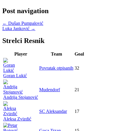
Post navigation
←
Dušan Pumpalović
Luka Janković
→
Strelci Resnik
Player
Team
Goal
Povratak otpisanih
32
Goran Lukić
Mudendorf
21
Andrija Stojanović
SC Aleksandar
17
Aleksa Zvizdić
Goca Trzan
15