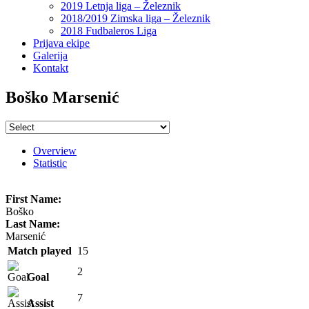
2019 Letnja liga – Železnik
2018/2019 Zimska liga – Železnik
2018 Fudbaleros Liga
Prijava ekipe
Galerija
Kontakt
Boško Marsenić
Overview
Statistic
First Name:
Boško
Last Name:
Marsenić
Match played
15
2
Goal
7
Assist