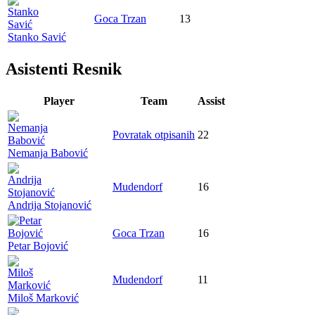
Goca Trzan
13
Stanko Savić
Asistenti Resnik
Player
Team
Assist
Povratak otpisanih
22
Nemanja Babović
Mudendorf
16
Andrija Stojanović
Goca Trzan
16
Petar Bojović
Mudendorf
11
Miloš Marković