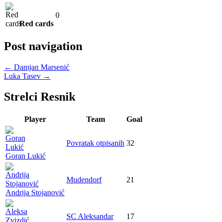
0
Red cards
Post navigation
←
Damjan Marsenić
Luka Tasev
→
Strelci Resnik
Player
Team
Goal
Povratak otpisanih
32
Goran Lukić
Mudendorf
21
Andrija Stojanović
SC Aleksandar
17