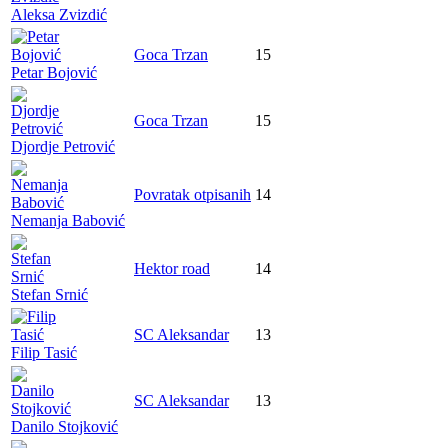
Aleksa Zvizdić
Goca Trzan
15
Petar Bojović
Goca Trzan
15
Djordje Petrović
Povratak otpisanih
14
Nemanja Babović
Hektor road
14
Stefan Srnić
SC Aleksandar
13
Filip Tasić
SC Aleksandar
13
Danilo Stojković