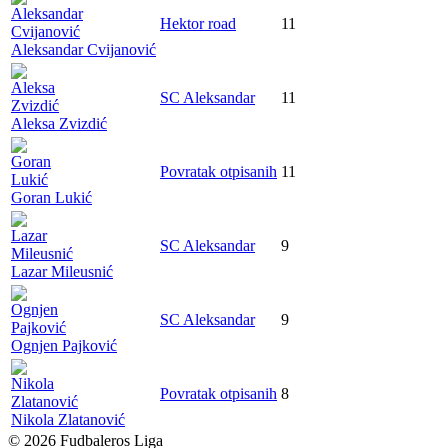
Hektor road
11
Aleksandar Cvijanović
SC Aleksandar
11
Aleksa Zvizdić
Povratak otpisanih
11
Goran Lukić
SC Aleksandar
9
Lazar Mileusnić
SC Aleksandar
9
Ognjen Pajković
Povratak otpisanih
8
Nikola Zlatanović
© 2026 Fudbaleros Liga