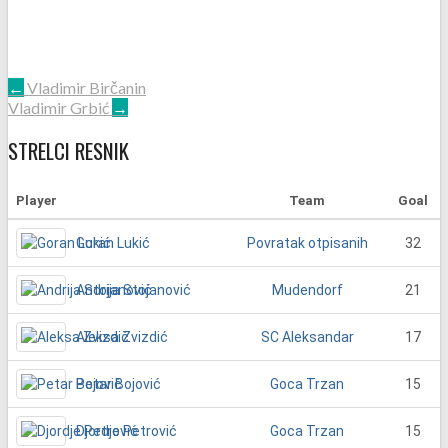
POST
←
Vladimir Birčanin
Vladimir Grbić
→
NAVIGATION
STRELCI RESNIK
Player
Team
Goal
Goran Lukić
32
Povratak otpisanih
Andrija Stojanović
21
Mudendorf
Aleksa Zvizdić
17
SC Aleksandar
Petar Bojović
15
Goca Trzan
Djordje Petrović
15
Goca Trzan