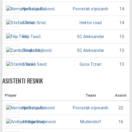
Nemanja Babović
14
Povratak otpisanih
Stefan Srnić
14
Hektor road
Filip Tasić
13
SC Aleksandar
Danilo Stojković
13
SC Aleksandar
Stanko Savić
13
Goca Trzan
ASISTENTI RESNIK
Player
Team
Assist
Nemanja Babović
22
Povratak otpisanih
Andrija Stojanović
16
Mudendorf