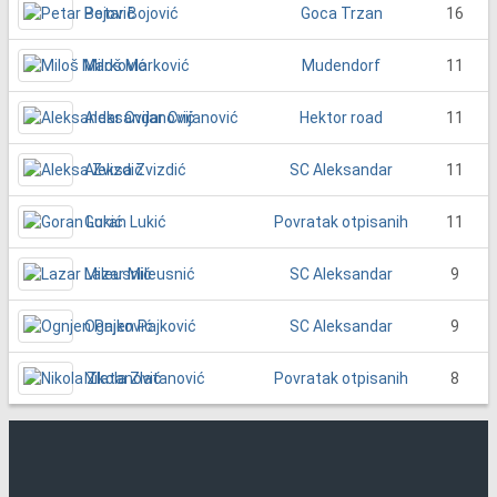
Petar Bojović
16
Goca Trzan
Miloš Marković
11
Mudendorf
Aleksandar Cvijanović
11
Hektor road
Aleksa Zvizdić
11
SC Aleksandar
Goran Lukić
11
Povratak otpisanih
Lazar Mileusnić
9
SC Aleksandar
Ognjen Pajković
9
SC Aleksandar
Nikola Zlatanović
8
Povratak otpisanih