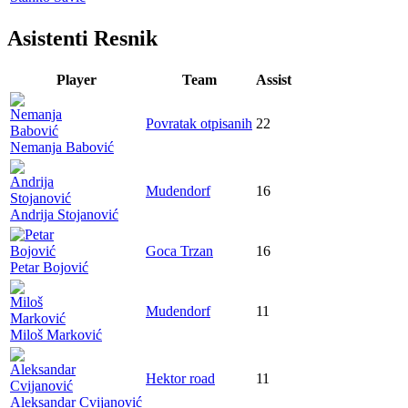
Asistenti Resnik
Player
Team
Assist
Povratak otpisanih
22
Nemanja Babović
Mudendorf
16
Andrija Stojanović
Goca Trzan
16
Petar Bojović
Mudendorf
11
Miloš Marković
Hektor road
11
Aleksandar Cvijanović