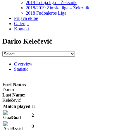
2019 Letnja liga – Železnik
2018/2019 Zimska liga – Železnik
2018 Fudbaleros Liga
Prijava ekipe
Galerija
Kontakt
Darko Kelečević
Overview
Statistic
First Name:
Darko
Last Name:
Kelečević
Match played
11
2
Goal
0
Assist