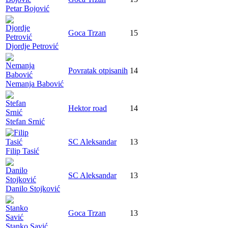
Petar Bojović
Goca Trzan
15
Djordje Petrović
Povratak otpisanih
14
Nemanja Babović
Hektor road
14
Stefan Srnić
SC Aleksandar
13
Filip Tasić
SC Aleksandar
13
Danilo Stojković
Goca Trzan
13
Stanko Savić