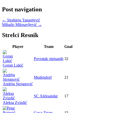
Post navigation
←
Strahinja Tanasijević
Mihailo Milosavljević
→
Strelci Resnik
Player
Team
Goal
Povratak otpisanih
32
Goran Lukić
Mudendorf
21
Andrija Stojanović
SC Aleksandar
17
Aleksa Zvizdić
Goca Trzan
15