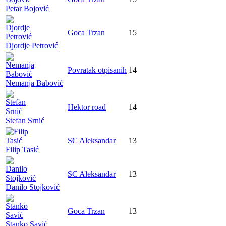
Petar Bojović
Goca Trzan
15
Djordje Petrović
Povratak otpisanih
14
Nemanja Babović
Hektor road
14
Stefan Srnić
SC Aleksandar
13
Filip Tasić
SC Aleksandar
13
Danilo Stojković
Goca Trzan
13
Stanko Savić