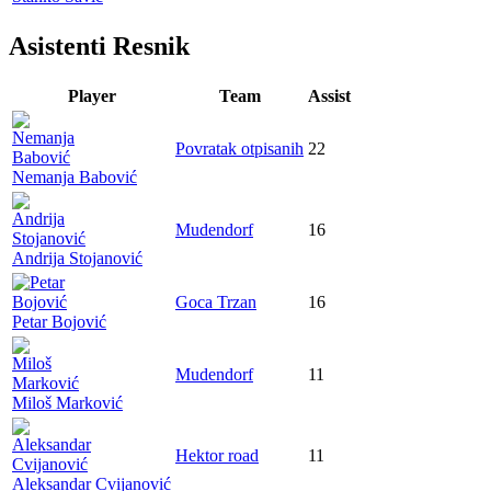
Asistenti Resnik
Player
Team
Assist
Povratak otpisanih
22
Nemanja Babović
Mudendorf
16
Andrija Stojanović
Goca Trzan
16
Petar Bojović
Mudendorf
11
Miloš Marković
Hektor road
11
Aleksandar Cvijanović