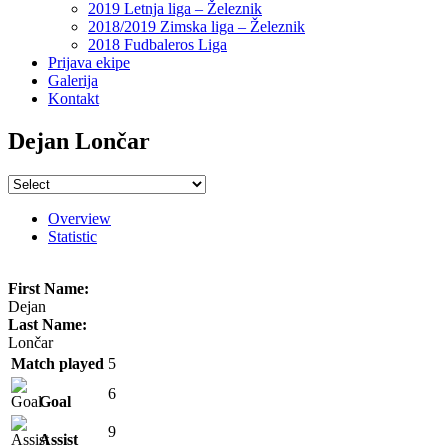
2019 Letnja liga – Železnik
2018/2019 Zimska liga – Železnik
2018 Fudbaleros Liga
Prijava ekipe
Galerija
Kontakt
Dejan Lončar
Overview
Statistic
First Name:
Dejan
Last Name:
Lončar
Match played
5
6
Goal
9
Assist