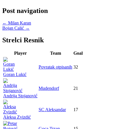
Post navigation
←
Milan Karan
Bojan Calić
→
Strelci Resnik
Player
Team
Goal
Povratak otpisanih
32
Goran Lukić
Mudendorf
21
Andrija Stojanović
SC Aleksandar
17
Aleksa Zvizdić
Goca Trzan
15