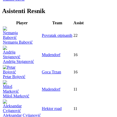
Asistenti Resnik
Player
Team
Assist
Povratak otpisanih
22
Nemanja Babović
Mudendorf
16
Andrija Stojanović
Goca Trzan
16
Petar Bojović
Mudendorf
11
Miloš Marković
Hektor road
11
Aleksandar Cvijanović