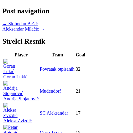
Post navigation
←
Slobodan Bešić
Aleksandar Milačić
→
Strelci Resnik
Player
Team
Goal
Povratak otpisanih
32
Goran Lukić
Mudendorf
21
Andrija Stojanović
SC Aleksandar
17
Aleksa Zvizdić
Goca Trzan
15