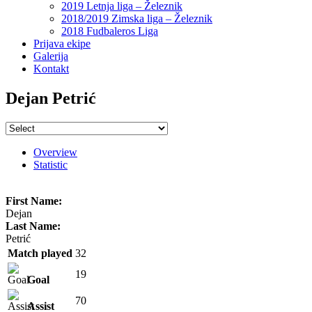
2019 Letnja liga – Železnik
2018/2019 Zimska liga – Železnik
2018 Fudbaleros Liga
Prijava ekipe
Galerija
Kontakt
Dejan Petrić
Overview
Statistic
First Name:
Dejan
Last Name:
Petrić
Match played
32
19
Goal
70
Assist