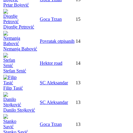
Petar Bojović
Goca Trzan
15
Djordje Petrović
Povratak otpisanih
14
Nemanja Babović
Hektor road
14
Stefan Srnić
SC Aleksandar
13
Filip Tasić
SC Aleksandar
13
Danilo Stojković
Goca Trzan
13
Stanko Savić