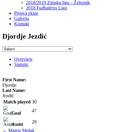
2018/2019 Zimska liga – Železnik
2018 Fudbaleros Liga
Prijava ekipe
Galerija
Kontakt
Djordje Jezdić
Overview
Statistic
First Name:
Djordje
Last Name:
Jezdić
Match played
30
47
Goal
29
Assist
Post
←
Mateja Mrdak