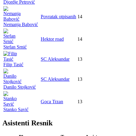
Djordje Petrović
Povratak otpisanih
14
Nemanja Babović
Hektor road
14
Stefan Srnić
SC Aleksandar
13
Filip Tasić
SC Aleksandar
13
Danilo Stojković
Goca Trzan
13
Stanko Savić
Asistenti Resnik