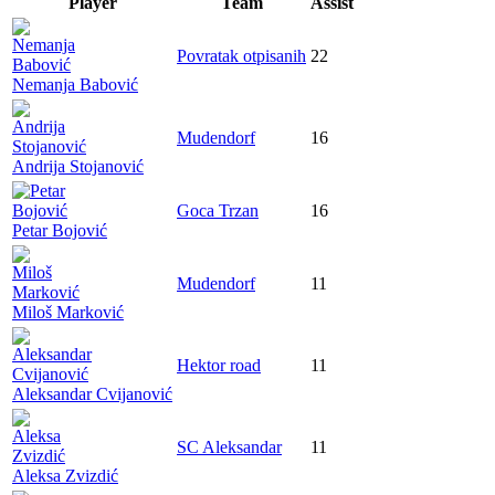
Player
Team
Assist
Povratak otpisanih
22
Nemanja Babović
Mudendorf
16
Andrija Stojanović
Goca Trzan
16
Petar Bojović
Mudendorf
11
Miloš Marković
Hektor road
11
Aleksandar Cvijanović
SC Aleksandar
11
Aleksa Zvizdić