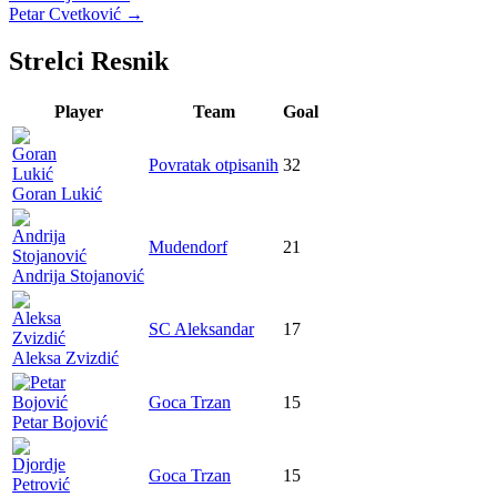
Petar Cvetković
→
navigation
Strelci Resnik
Player
Team
Goal
Povratak otpisanih
32
Goran Lukić
Mudendorf
21
Andrija Stojanović
SC Aleksandar
17
Aleksa Zvizdić
Goca Trzan
15
Petar Bojović
Goca Trzan
15