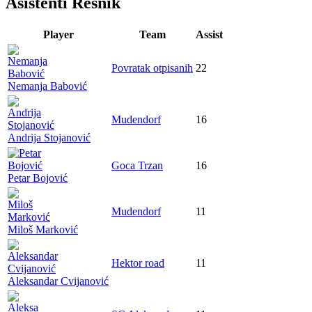
Asistenti Resnik
Player
Team
Assist
Povratak otpisanih
22
Nemanja Babović
Mudendorf
16
Andrija Stojanović
Goca Trzan
16
Petar Bojović
Mudendorf
11
Miloš Marković
Hektor road
11
Aleksandar Cvijanović