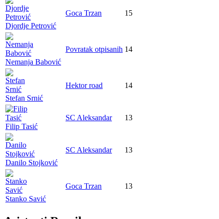
Goca Trzan
15
Djordje Petrović
Povratak otpisanih
14
Nemanja Babović
Hektor road
14
Stefan Srnić
SC Aleksandar
13
Filip Tasić
SC Aleksandar
13
Danilo Stojković
Goca Trzan
13
Stanko Savić