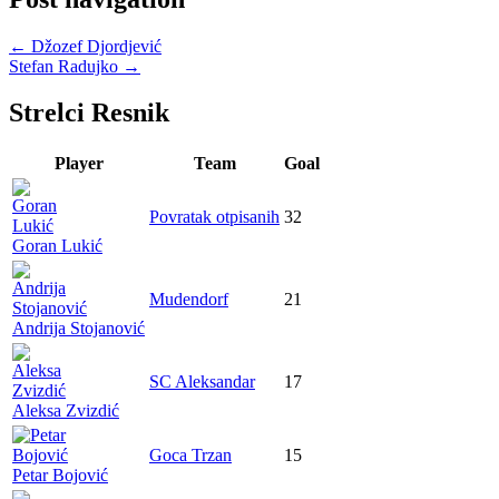
←
Džozef Djordjević
Stefan Radujko
→
Strelci Resnik
Player
Team
Goal
Povratak otpisanih
32
Goran Lukić
Mudendorf
21
Andrija Stojanović
SC Aleksandar
17
Aleksa Zvizdić
Goca Trzan
15
Petar Bojović