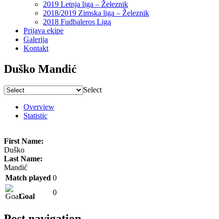
2019 Letnja liga – Železnik
2018/2019 Zimska liga – Železnik
2018 Fudbaleros Liga
Prijava ekipe
Galerija
Kontakt
Duško Mandić
Select
Overview
Statistic
First Name:
Duško
Last Name:
Mandić
Match played
0
0
Goal
Post navigation