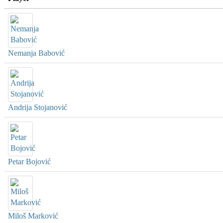
Nemanja Babović
Andrija Stojanović
Petar Bojović
Miloš Marković