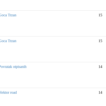
Goca Trzan
15
Goca Trzan
15
Povratak otpisanih
14
Hektor road
14