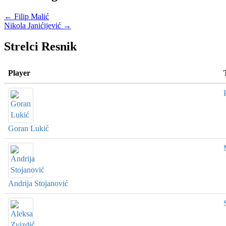
←
Filip Malić
Nikola Janićijević
→
Strelci Resnik
Player
Goran Lukić
Andrija Stojanović