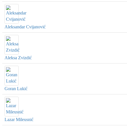
Aleksandar Cvijanović
Aleksa Zvizdić
Goran Lukić
Lazar Mileusnić