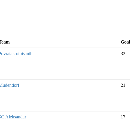
Team
Goal
Povratak otpisanih
32
Mudendorf
21
SC Aleksandar
17