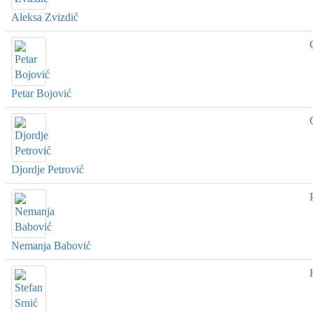
Aleksa Zvizdić
Petar Bojović
Djordje Petrović
Nemanja Babović