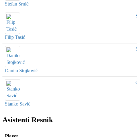
Stefan Srnić
Filip Tasić
Danilo Stojković
Stanko Savić
Asistenti Resnik
Player