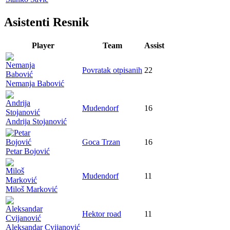
Asistenti Resnik
Player
Team
Assist
Povratak otpisanih
22
Nemanja Babović
Mudendorf
16
Andrija Stojanović
Goca Trzan
16
Petar Bojović
Mudendorf
11
Miloš Marković
Hektor road
11
Aleksandar Cvijanović