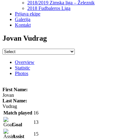
2018/2019 Zimska liga – Železnik
2018 Fudbaleros Liga
Prijava ekipe
Galerija
Kontakt
Jovan Vudrag
Overview
Statistic
Photos
First Name:
Jovan
Last Name:
Vudrag
Match played
16
13
Goal
15
Assist