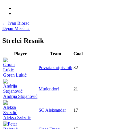
Post
←
Ivan Biorac
Dejan Mišić
→
navigation
Strelci Resnik
Player
Team
Goal
Povratak otpisanih
32
Goran Lukić
Mudendorf
21
Andrija Stojanović
SC Aleksandar
17
Aleksa Zvizdić