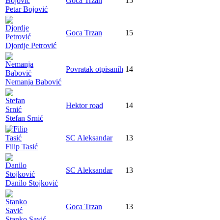
Goca Trzan
15
Petar Bojović
Goca Trzan
15
Djordje Petrović
Povratak otpisanih
14
Nemanja Babović
Hektor road
14
Stefan Srnić
SC Aleksandar
13
Filip Tasić
SC Aleksandar
13
Danilo Stojković
Goca Trzan
13
Stanko Savić