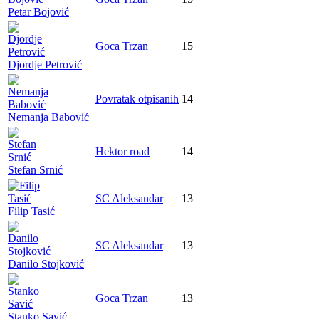
Petar Bojović
Goca Trzan
15
Djordje Petrović
Povratak otpisanih
14
Nemanja Babović
Hektor road
14
Stefan Srnić
SC Aleksandar
13
Filip Tasić
SC Aleksandar
13
Danilo Stojković
Goca Trzan
13
Stanko Savić