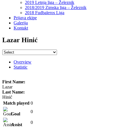
2019 Letnja liga – Železnik
2018/2019 Zimska liga – Železnik
2018 Fudbaleros Liga
Prijava ekipe
Galerija
Kontakt
Lazar Hinić
Overview
Statistic
First Name:
Lazar
Last Name:
Hinić
Match played
0
0
Goal
0
Assist