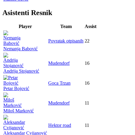
Asistenti Resnik
Player
Team
Assist
Povratak otpisanih
22
Nemanja Babović
Mudendorf
16
Andrija Stojanović
Goca Trzan
16
Petar Bojović
Mudendorf
11
Miloš Marković
Hektor road
11
Aleksandar Cvijanović