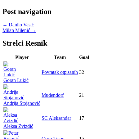
Post navigation
←
Danilo Vasić
Milan Milenić
→
Strelci Resnik
Player
Team
Goal
Povratak otpisanih
32
Goran Lukić
Mudendorf
21
Andrija Stojanović
SC Aleksandar
17
Aleksa Zvizdić
Goca Trzan
15