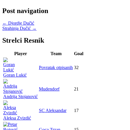
Post navigation
←
Djordje Dučić
Strahinja Dučić
→
Strelci Resnik
Player
Team
Goal
Povratak otpisanih
32
Goran Lukić
Mudendorf
21
Andrija Stojanović
SC Aleksandar
17
Aleksa Zvizdić
Goca Trzan
15