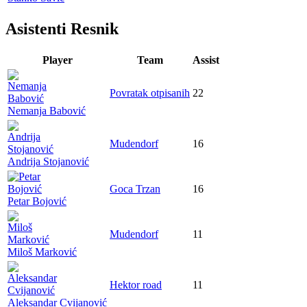
Asistenti Resnik
Player
Team
Assist
Povratak otpisanih
22
Nemanja Babović
Mudendorf
16
Andrija Stojanović
Goca Trzan
16
Petar Bojović
Mudendorf
11
Miloš Marković
Hektor road
11
Aleksandar Cvijanović