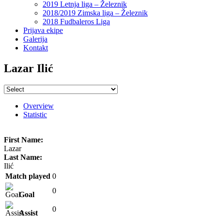
2019 Letnja liga – Železnik
2018/2019 Zimska liga – Železnik
2018 Fudbaleros Liga
Prijava ekipe
Galerija
Kontakt
Lazar Ilić
Overview
Statistic
First Name:
Lazar
Last Name:
Ilić
Match played
0
0
Goal
0
Assist