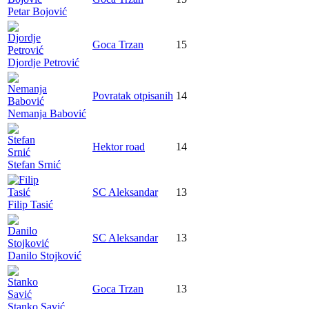
Petar Bojović
Goca Trzan
15
Djordje Petrović
Povratak otpisanih
14
Nemanja Babović
Hektor road
14
Stefan Srnić
SC Aleksandar
13
Filip Tasić
SC Aleksandar
13
Danilo Stojković
Goca Trzan
13
Stanko Savić