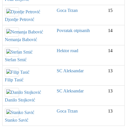
Goca Trzan
15
Djordje Petrović
Povratak otpisanih
14
Nemanja Babović
Hektor road
14
Stefan Srnić
SC Aleksandar
13
Filip Tasić
SC Aleksandar
13
Danilo Stojković
Goca Trzan
13
Stanko Savić