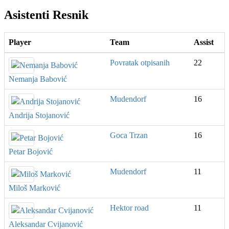
Asistenti Resnik
Player
Team
Assist
Povratak otpisanih
22
Nemanja Babović
Mudendorf
16
Andrija Stojanović
Goca Trzan
16
Petar Bojović
Mudendorf
11
Miloš Marković
Hektor road
11
Aleksandar Cvijanović