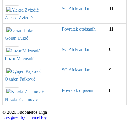
SC Aleksandar
11
Aleksa Zvizdić
Povratak otpisanih
11
Goran Lukić
SC Aleksandar
9
Lazar Mileusnić
SC Aleksandar
9
Ognjen Pajković
Povratak otpisanih
8
Nikola Zlatanović
© 2026 Fudbaleros Liga
Designed by ThemeBoy