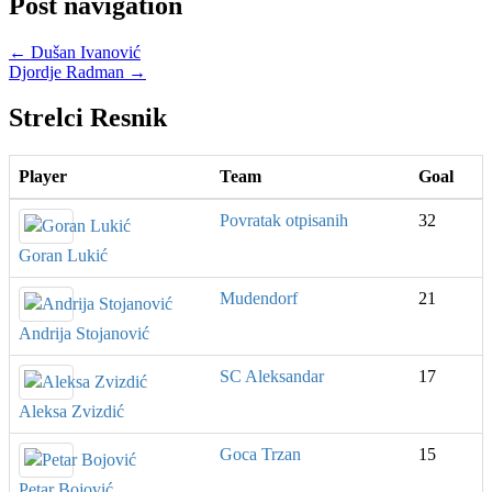
Post navigation
←
Dušan Ivanović
Djordje Radman
→
Strelci Resnik
Player
Team
Goal
Povratak otpisanih
32
Goran Lukić
Mudendorf
21
Andrija Stojanović
SC Aleksandar
17
Aleksa Zvizdić
Goca Trzan
15
Petar Bojović