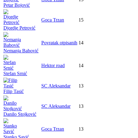
Petar Bojović
Goca Trzan
15
Djordje Petrović
Povratak otpisanih
14
Nemanja Babović
Hektor road
14
Stefan Srnić
SC Aleksandar
13
Filip Tasić
SC Aleksandar
13
Danilo Stojković
Goca Trzan
13
Stanko Savić