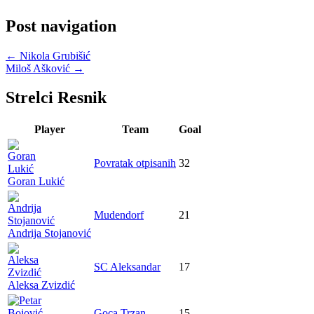
Post navigation
←
Nikola Grubišić
Miloš Ašković
→
Strelci Resnik
Player
Team
Goal
Povratak otpisanih
32
Goran Lukić
Mudendorf
21
Andrija Stojanović
SC Aleksandar
17
Aleksa Zvizdić
Goca Trzan
15