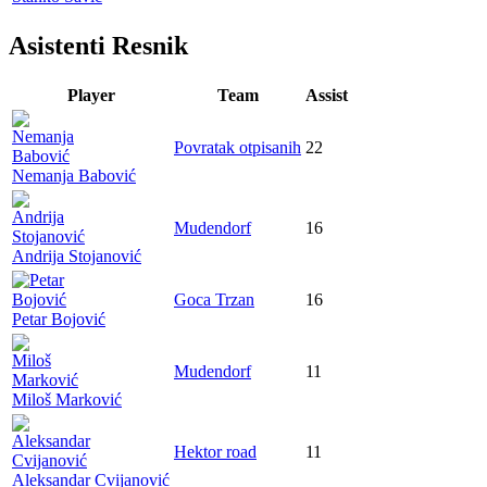
Asistenti Resnik
Player
Team
Assist
Povratak otpisanih
22
Nemanja Babović
Mudendorf
16
Andrija Stojanović
Goca Trzan
16
Petar Bojović
Mudendorf
11
Miloš Marković
Hektor road
11
Aleksandar Cvijanović