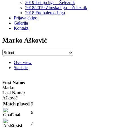
2019 Letnja liga – Železnik
2018/2019 Zimska liga – Železnik
2018 Fudbaleros Liga
Prijava ekipe
Galerija
Kontakt
Marko Ašković
Overview
Statistic
First Name:
Marko
Last Name:
Ašković
Match played
9
6
Goal
7
Assist