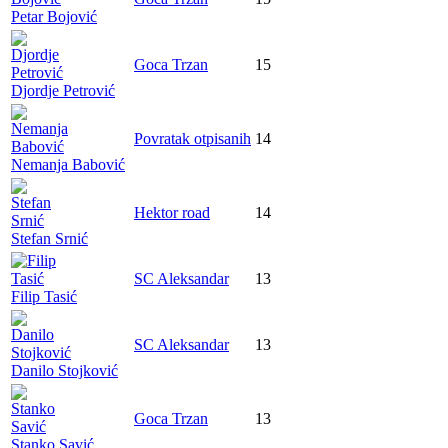
Petar Bojović
Goca Trzan
15
Djordje Petrović
Povratak otpisanih
14
Nemanja Babović
Hektor road
14
Stefan Srnić
SC Aleksandar
13
Filip Tasić
SC Aleksandar
13
Danilo Stojković
Goca Trzan
13
Stanko Savić