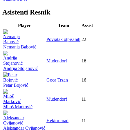
Asistenti Resnik
Player
Team
Assist
Povratak otpisanih
22
Nemanja Babović
Mudendorf
16
Andrija Stojanović
Goca Trzan
16
Petar Bojović
Mudendorf
11
Miloš Marković
Hektor road
11
Aleksandar Cvijanović