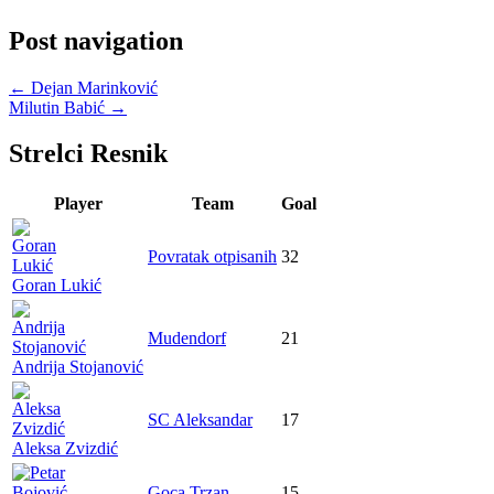
Post navigation
←
Dejan Marinković
Milutin Babić
→
Strelci Resnik
Player
Team
Goal
Povratak otpisanih
32
Goran Lukić
Mudendorf
21
Andrija Stojanović
SC Aleksandar
17
Aleksa Zvizdić
Goca Trzan
15