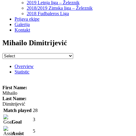
2019 Letnja liga – Železnik
2018/2019 Zimska liga – Železnik
2018 Fudbaleros Liga
Prijava ekipe
Galerija
Kontakt
Mihailo Dimitrijević
Overview
Statistic
First Name:
Mihailo
Last Name:
Dimitrijević
Match played
28
3
Goal
5
Assist