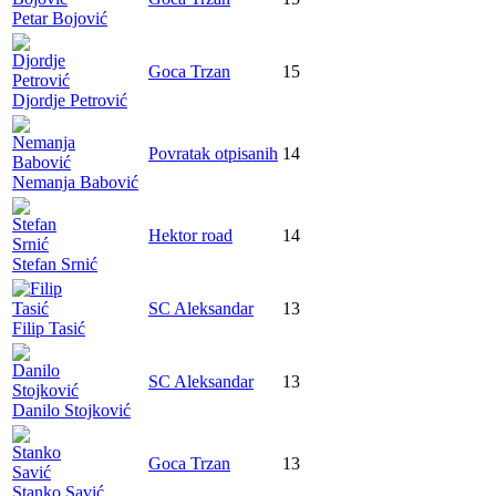
Petar Bojović
Goca Trzan
15
Djordje Petrović
Povratak otpisanih
14
Nemanja Babović
Hektor road
14
Stefan Srnić
SC Aleksandar
13
Filip Tasić
SC Aleksandar
13
Danilo Stojković
Goca Trzan
13
Stanko Savić