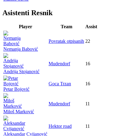
Asistenti Resnik
Player
Team
Assist
Povratak otpisanih
22
Nemanja Babović
Mudendorf
16
Andrija Stojanović
Goca Trzan
16
Petar Bojović
Mudendorf
11
Miloš Marković
Hektor road
11
Aleksandar Cvijanović