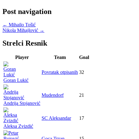
Post navigation
←
Mihailo Tošić
Nikola Mihajlović
→
Strelci Resnik
Player
Team
Goal
Povratak otpisanih
32
Goran Lukić
Mudendorf
21
Andrija Stojanović
SC Aleksandar
17
Aleksa Zvizdić
Goca Trzan
15