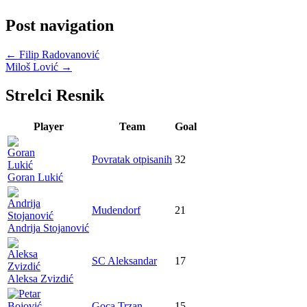
Post navigation
←
Filip Radovanović
Miloš Lović
→
Strelci Resnik
Player
Team
Goal
Povratak otpisanih
32
Goran Lukić
Mudendorf
21
Andrija Stojanović
SC Aleksandar
17
Aleksa Zvizdić
Goca Trzan
15