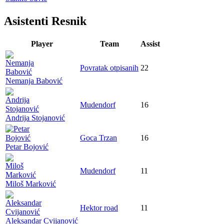
Asistenti Resnik
Player
Team
Assist
Povratak otpisanih
22
Nemanja Babović
Mudendorf
16
Andrija Stojanović
Goca Trzan
16
Petar Bojović
Mudendorf
11
Miloš Marković
Hektor road
11
Aleksandar Cvijanović