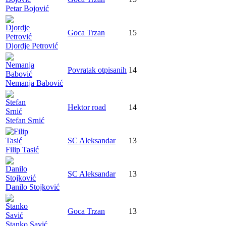
Petar Bojović
Goca Trzan
15
Djordje Petrović
Povratak otpisanih
14
Nemanja Babović
Hektor road
14
Stefan Srnić
SC Aleksandar
13
Filip Tasić
SC Aleksandar
13
Danilo Stojković
Goca Trzan
13
Stanko Savić