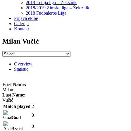
2019 Letnja liga – Železnik
2018/2019 Zimska liga – Železnik
2018 Fudbaleros Liga
Prijava ekipe
Galerija
Kontakt
Milan Vučić
Overview
Statistic
First Name:
Milan
Last Name:
Vučić
Match played
2
0
Goal
0
Assist