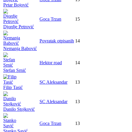
Petar Bojović
Goca Trzan
15
Djordje Petrović
Povratak otpisanih
14
Nemanja Babović
Hektor road
14
Stefan Srnić
SC Aleksandar
13
Filip Tasić
SC Aleksandar
13
Danilo Stojković
Goca Trzan
13
Stanko Savić