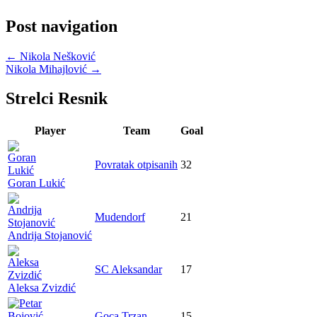
Post navigation
←
Nikola Nešković
Nikola Mihajlović
→
Strelci Resnik
Player
Team
Goal
Povratak otpisanih
32
Goran Lukić
Mudendorf
21
Andrija Stojanović
SC Aleksandar
17
Aleksa Zvizdić
Goca Trzan
15