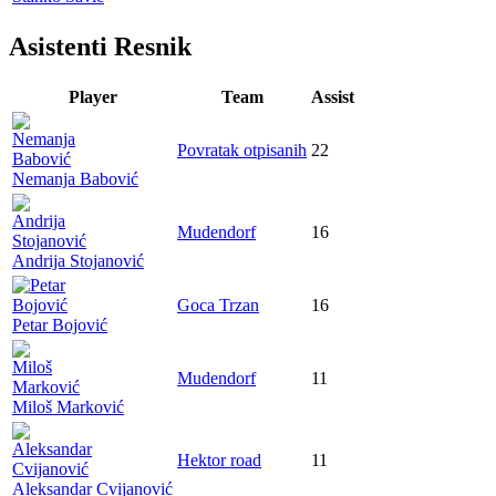
Asistenti Resnik
Player
Team
Assist
Povratak otpisanih
22
Nemanja Babović
Mudendorf
16
Andrija Stojanović
Goca Trzan
16
Petar Bojović
Mudendorf
11
Miloš Marković
Hektor road
11
Aleksandar Cvijanović