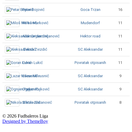
Goca Trzan
Petar Bojović
16
Mudendorf
Miloš Marković
11
Hektor road
Aleksandar Cvijanović
11
SC Aleksandar
Aleksa Zvizdić
11
Povratak otpisanih
Goran Lukić
11
SC Aleksandar
Lazar Mileusnić
9
SC Aleksandar
Ognjen Pajković
9
Povratak otpisanih
Nikola Zlatanović
8
© 2026 Fudbaleros Liga
Designed by ThemeBoy