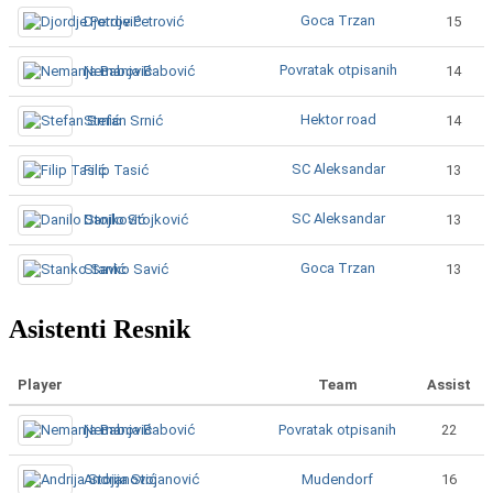
Goca Trzan
Djordje Petrović
15
Povratak otpisanih
Nemanja Babović
14
Hektor road
Stefan Srnić
14
SC Aleksandar
Filip Tasić
13
SC Aleksandar
Danilo Stojković
13
Goca Trzan
Stanko Savić
13
Asistenti Resnik
Player
Team
Assist
Povratak otpisanih
Nemanja Babović
22
Mudendorf
Andrija Stojanović
16