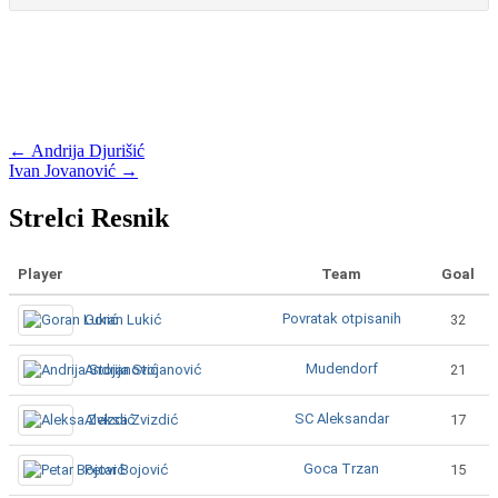
Post
←
Andrija Djurišić
Ivan Jovanović
→
navigation
Strelci Resnik
Player
Team
Goal
Povratak otpisanih
Goran Lukić
32
Mudendorf
Andrija Stojanović
21
SC Aleksandar
Aleksa Zvizdić
17
Goca Trzan
Petar Bojović
15