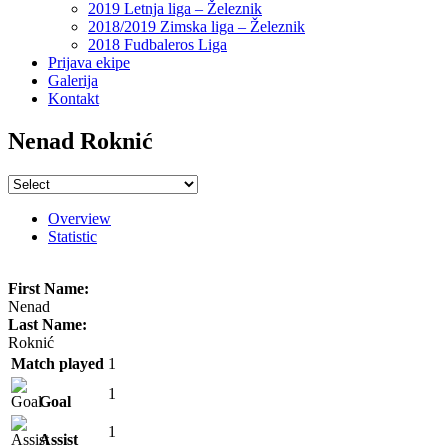
2019 Letnja liga – Železnik
2018/2019 Zimska liga – Železnik
2018 Fudbaleros Liga
Prijava ekipe
Galerija
Kontakt
Nenad Roknić
Overview
Statistic
First Name:
Nenad
Last Name:
Roknić
Match played
1
1
Goal
1
Assist