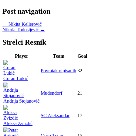
Post navigation
←
Nikita Kellerovič
Nikola Todosijević
→
Strelci Resnik
Player
Team
Goal
Povratak otpisanih
32
Goran Lukić
Mudendorf
21
Andrija Stojanović
SC Aleksandar
17
Aleksa Zvizdić
Goca Trzan
15