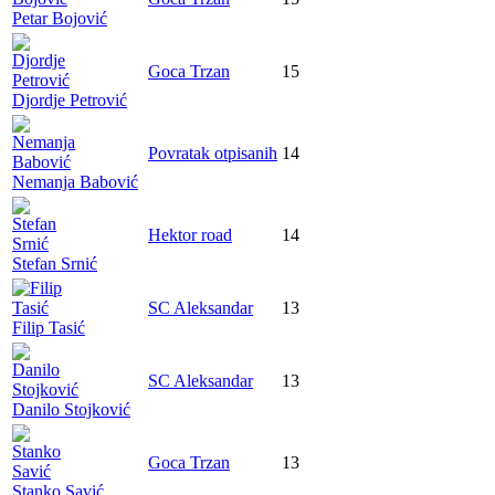
Petar Bojović
Goca Trzan
15
Djordje Petrović
Povratak otpisanih
14
Nemanja Babović
Hektor road
14
Stefan Srnić
SC Aleksandar
13
Filip Tasić
SC Aleksandar
13
Danilo Stojković
Goca Trzan
13
Stanko Savić