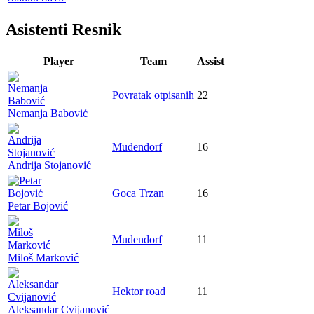
Asistenti Resnik
Player
Team
Assist
Povratak otpisanih
22
Nemanja Babović
Mudendorf
16
Andrija Stojanović
Goca Trzan
16
Petar Bojović
Mudendorf
11
Miloš Marković
Hektor road
11
Aleksandar Cvijanović