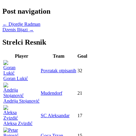
Post navigation
←
Djordje Radman
Dzenis Ilijazi
→
Strelci Resnik
Player
Team
Goal
Povratak otpisanih
32
Goran Lukić
Mudendorf
21
Andrija Stojanović
SC Aleksandar
17
Aleksa Zvizdić
Goca Trzan
15