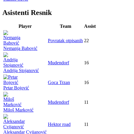
Asistenti Resnik
Player
Team
Assist
Povratak otpisanih
22
Nemanja Babović
Mudendorf
16
Andrija Stojanović
Goca Trzan
16
Petar Bojović
Mudendorf
11
Miloš Marković
Hektor road
11
Aleksandar Cvijanović