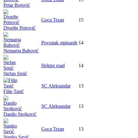
Petar Bojović
Goca Trzan
15
Djordje Petrović
Povratak otpisanih
14
Nemanja Babović
Hektor road
14
Stefan Srnić
SC Aleksandar
13
Filip Tasić
SC Aleksandar
13
Danilo Stojković
Goca Trzan
13
Stanko Savić