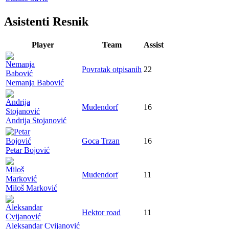
Asistenti Resnik
Player
Team
Assist
Povratak otpisanih
22
Nemanja Babović
Mudendorf
16
Andrija Stojanović
Goca Trzan
16
Petar Bojović
Mudendorf
11
Miloš Marković
Hektor road
11
Aleksandar Cvijanović