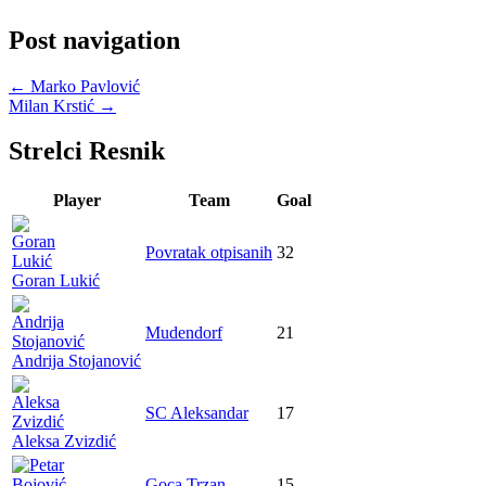
Post navigation
←
Marko Pavlović
Milan Krstić
→
Strelci Resnik
Player
Team
Goal
Povratak otpisanih
32
Goran Lukić
Mudendorf
21
Andrija Stojanović
SC Aleksandar
17
Aleksa Zvizdić
Goca Trzan
15