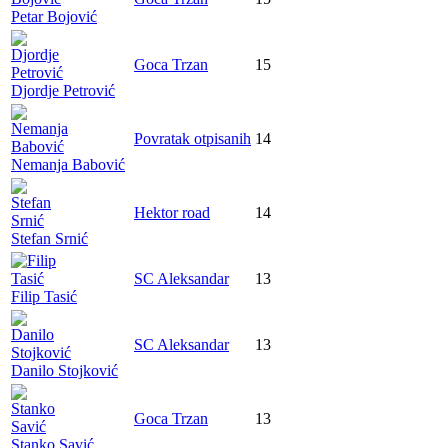
Petar Bojović
Goca Trzan
15
Djordje Petrović
Povratak otpisanih
14
Nemanja Babović
Hektor road
14
Stefan Srnić
SC Aleksandar
13
Filip Tasić
SC Aleksandar
13
Danilo Stojković
Goca Trzan
13
Stanko Savić