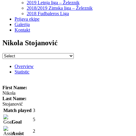
2019 Letnja liga – Železnik
2018/2019 Zimska liga – Železnik
2018 Fudbaleros Liga
Prijava ekipe
Galerija
Kontakt
Nikola Stojanović
Overview
Statistic
First Name:
Nikola
Last Name:
Stojanović
Match played
3
5
Goal
2
Assist