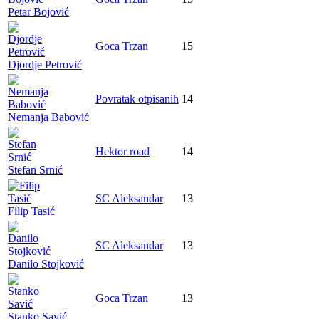
Petar Bojović
Goca Trzan
15
Djordje Petrović
Povratak otpisanih
14
Nemanja Babović
Hektor road
14
Stefan Srnić
SC Aleksandar
13
Filip Tasić
SC Aleksandar
13
Danilo Stojković
Goca Trzan
13
Stanko Savić