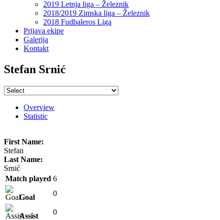
2019 Letnja liga – Železnik
2018/2019 Zimska liga – Železnik
2018 Fudbaleros Liga
Prijava ekipe
Galerija
Kontakt
Stefan Srnić
Overview
Statistic
First Name:
Stefan
Last Name:
Srnić
Match played
6
0
Goal
0
Assist