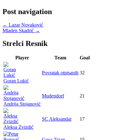
Post navigation
←
Lazar Novaković
Mladen Skadrić
→
Strelci Resnik
Player
Team
Goal
Povratak otpisanih
32
Goran Lukić
Mudendorf
21
Andrija Stojanović
SC Aleksandar
17
Aleksa Zvizdić
Goca Trzan
15