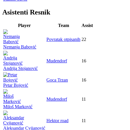
Asistenti Resnik
Player
Team
Assist
Povratak otpisanih
22
Nemanja Babović
Mudendorf
16
Andrija Stojanović
Goca Trzan
16
Petar Bojović
Mudendorf
11
Miloš Marković
Hektor road
11
Aleksandar Cvijanović