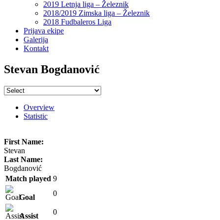
2019 Letnja liga – Železnik
2018/2019 Zimska liga – Železnik
2018 Fudbaleros Liga
Prijava ekipe
Galerija
Kontakt
Stevan Bogdanović
Overview
Statistic
First Name:
Stevan
Last Name:
Bogdanović
Match played
9
0
Goal
0
Assist