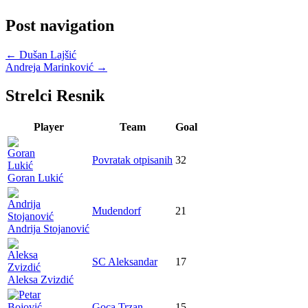
Post navigation
←
Dušan Lajšić
Andreja Marinković
→
Strelci Resnik
Player
Team
Goal
Povratak otpisanih
32
Goran Lukić
Mudendorf
21
Andrija Stojanović
SC Aleksandar
17
Aleksa Zvizdić
Goca Trzan
15