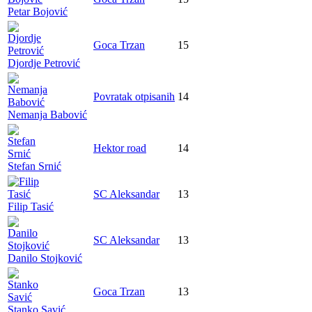
Petar Bojović
Goca Trzan
15
Djordje Petrović
Povratak otpisanih
14
Nemanja Babović
Hektor road
14
Stefan Srnić
SC Aleksandar
13
Filip Tasić
SC Aleksandar
13
Danilo Stojković
Goca Trzan
13
Stanko Savić