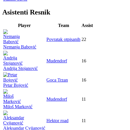
Asistenti Resnik
Player
Team
Assist
Povratak otpisanih
22
Nemanja Babović
Mudendorf
16
Andrija Stojanović
Goca Trzan
16
Petar Bojović
Mudendorf
11
Miloš Marković
Hektor road
11
Aleksandar Cvijanović