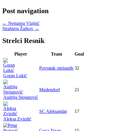
Post navigation
←
Nemanja Vlajnić
Strahinja Žarkov
→
Strelci Resnik
Player
Team
Goal
Povratak otpisanih
32
Goran Lukić
Mudendorf
21
Andrija Stojanović
SC Aleksandar
17
Aleksa Zvizdić
Goca Trzan
15