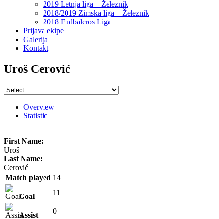
2019 Letnja liga – Železnik
2018/2019 Zimska liga – Železnik
2018 Fudbaleros Liga
Prijava ekipe
Galerija
Kontakt
Uroš Cerović
Overview
Statistic
First Name:
Uroš
Last Name:
Cerović
Match played
14
11
Goal
0
Assist