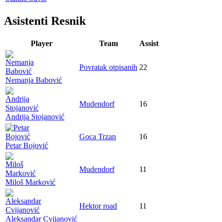
Asistenti Resnik
Player
Team
Assist
Povratak otpisanih
22
Nemanja Babović
Mudendorf
16
Andrija Stojanović
Goca Trzan
16
Petar Bojović
Mudendorf
11
Miloš Marković
Hektor road
11
Aleksandar Cvijanović