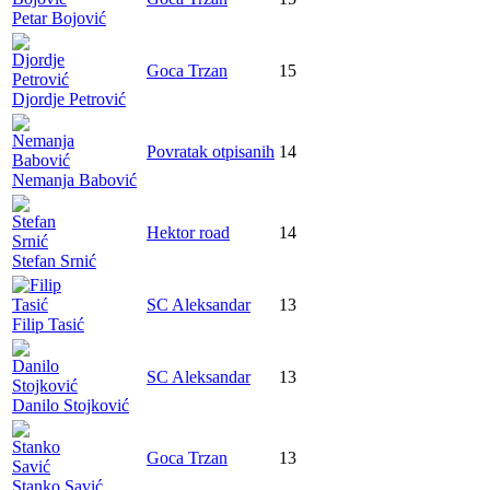
Petar Bojović
Goca Trzan
15
Djordje Petrović
Povratak otpisanih
14
Nemanja Babović
Hektor road
14
Stefan Srnić
SC Aleksandar
13
Filip Tasić
SC Aleksandar
13
Danilo Stojković
Goca Trzan
13
Stanko Savić