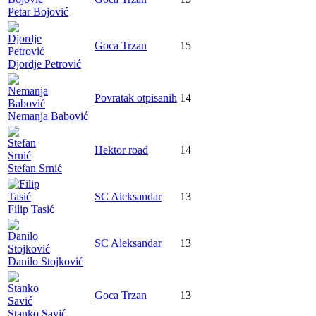
Petar Bojović
Goca Trzan
15
Djordje Petrović
Povratak otpisanih
14
Nemanja Babović
Hektor road
14
Stefan Srnić
SC Aleksandar
13
Filip Tasić
SC Aleksandar
13
Danilo Stojković
Goca Trzan
13
Stanko Savić