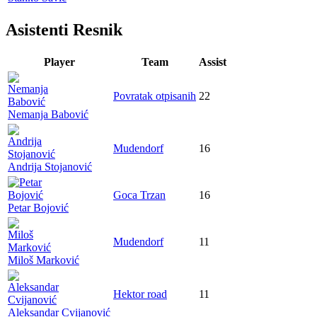
Asistenti Resnik
Player
Team
Assist
Povratak otpisanih
22
Nemanja Babović
Mudendorf
16
Andrija Stojanović
Goca Trzan
16
Petar Bojović
Mudendorf
11
Miloš Marković
Hektor road
11
Aleksandar Cvijanović