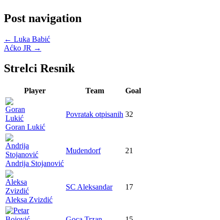
Post navigation
←
Luka Babić
Aćko JR
→
Strelci Resnik
Player
Team
Goal
Povratak otpisanih
32
Goran Lukić
Mudendorf
21
Andrija Stojanović
SC Aleksandar
17
Aleksa Zvizdić
Goca Trzan
15