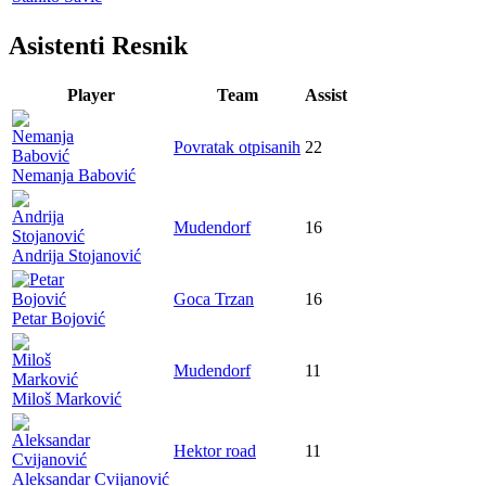
Asistenti Resnik
Player
Team
Assist
Povratak otpisanih
22
Nemanja Babović
Mudendorf
16
Andrija Stojanović
Goca Trzan
16
Petar Bojović
Mudendorf
11
Miloš Marković
Hektor road
11
Aleksandar Cvijanović