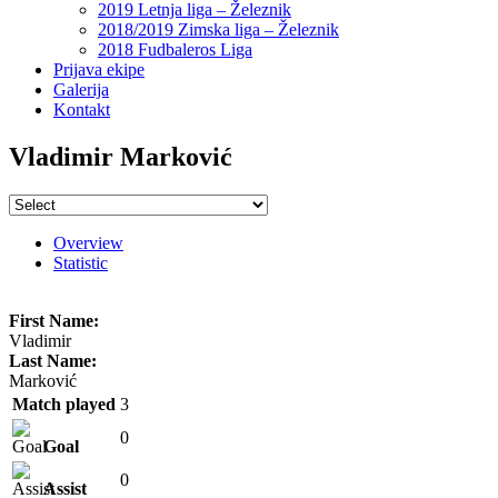
2019 Letnja liga – Železnik
2018/2019 Zimska liga – Železnik
2018 Fudbaleros Liga
Prijava ekipe
Galerija
Kontakt
Vladimir Marković
Overview
Statistic
First Name:
Vladimir
Last Name:
Marković
Match played
3
0
Goal
0
Assist