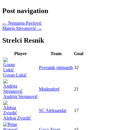
Post navigation
←
Nemanja Pavlović
Mateja Stevanović
→
Strelci Resnik
Player
Team
Goal
Povratak otpisanih
32
Goran Lukić
Mudendorf
21
Andrija Stojanović
SC Aleksandar
17
Aleksa Zvizdić
Goca Trzan
15