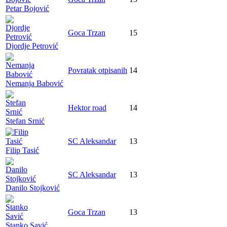
Petar Bojović
Goca Trzan
15
Djordje Petrović
Povratak otpisanih
14
Nemanja Babović
Hektor road
14
Stefan Srnić
SC Aleksandar
13
Filip Tasić
SC Aleksandar
13
Danilo Stojković
Goca Trzan
13
Stanko Savić