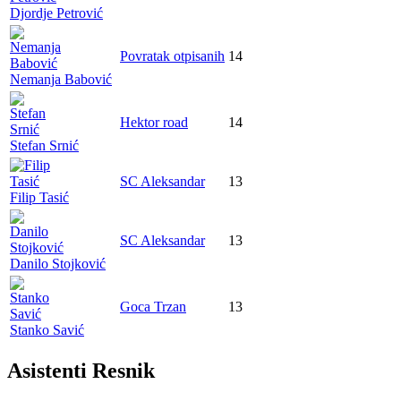
Djordje Petrović
Povratak otpisanih
14
Nemanja Babović
Hektor road
14
Stefan Srnić
SC Aleksandar
13
Filip Tasić
SC Aleksandar
13
Danilo Stojković
Goca Trzan
13
Stanko Savić
Asistenti Resnik