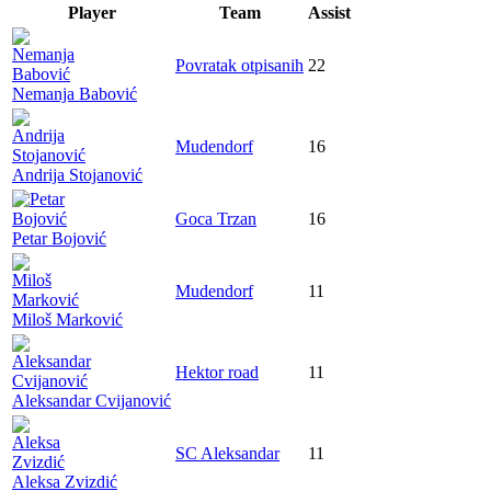
Player
Team
Assist
Povratak otpisanih
22
Nemanja Babović
Mudendorf
16
Andrija Stojanović
Goca Trzan
16
Petar Bojović
Mudendorf
11
Miloš Marković
Hektor road
11
Aleksandar Cvijanović
SC Aleksandar
11
Aleksa Zvizdić