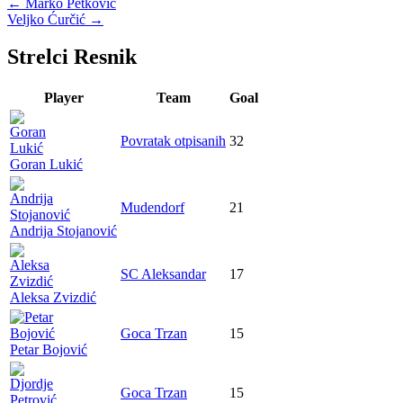
←
Marko Petković
Veljko Ćurčić
→
Strelci Resnik
Player
Team
Goal
Povratak otpisanih
32
Goran Lukić
Mudendorf
21
Andrija Stojanović
SC Aleksandar
17
Aleksa Zvizdić
Goca Trzan
15
Petar Bojović
Goca Trzan
15