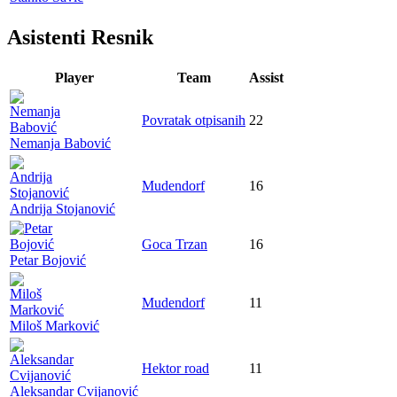
Asistenti Resnik
Player
Team
Assist
Povratak otpisanih
22
Nemanja Babović
Mudendorf
16
Andrija Stojanović
Goca Trzan
16
Petar Bojović
Mudendorf
11
Miloš Marković
Hektor road
11
Aleksandar Cvijanović