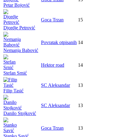
Petar Bojović
Goca Trzan
15
Djordje Petrović
Povratak otpisanih
14
Nemanja Babović
Hektor road
14
Stefan Srnić
SC Aleksandar
13
Filip Tasić
SC Aleksandar
13
Danilo Stojković
Goca Trzan
13
Stanko Savić