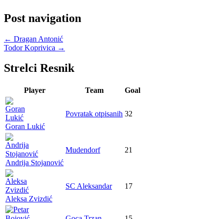
Post navigation
←
Dragan Antonić
Todor Koprivica
→
Strelci Resnik
Player
Team
Goal
Povratak otpisanih
32
Goran Lukić
Mudendorf
21
Andrija Stojanović
SC Aleksandar
17
Aleksa Zvizdić
Goca Trzan
15