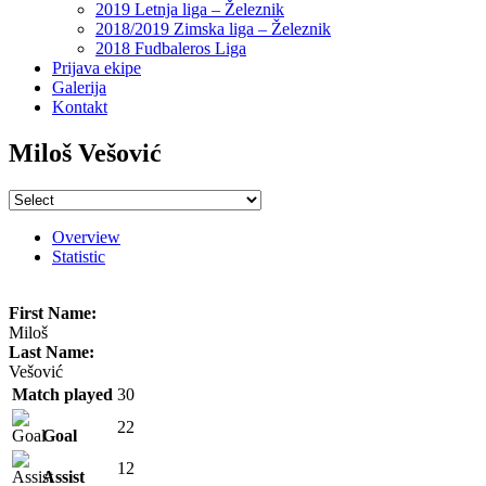
2019 Letnja liga – Železnik
2018/2019 Zimska liga – Železnik
2018 Fudbaleros Liga
Prijava ekipe
Galerija
Kontakt
Miloš Vešović
Overview
Statistic
First Name:
Miloš
Last Name:
Vešović
Match played
30
22
Goal
12
Assist