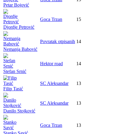
Petar Bojović
Goca Trzan
15
Djordje Petrović
Povratak otpisanih
14
Nemanja Babović
Hektor road
14
Stefan Srnić
SC Aleksandar
13
Filip Tasić
SC Aleksandar
13
Danilo Stojković
Goca Trzan
13
Stanko Savić