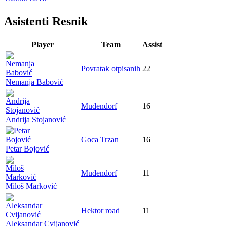
Asistenti Resnik
Player
Team
Assist
Povratak otpisanih
22
Nemanja Babović
Mudendorf
16
Andrija Stojanović
Goca Trzan
16
Petar Bojović
Mudendorf
11
Miloš Marković
Hektor road
11
Aleksandar Cvijanović