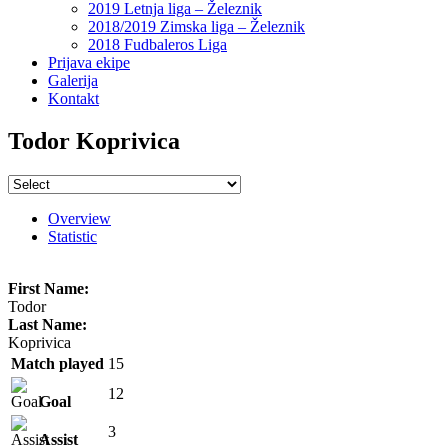
2019 Letnja liga – Železnik
2018/2019 Zimska liga – Železnik
2018 Fudbaleros Liga
Prijava ekipe
Galerija
Kontakt
Todor Koprivica
Overview
Statistic
First Name:
Todor
Last Name:
Koprivica
Match played
15
12
Goal
3
Assist