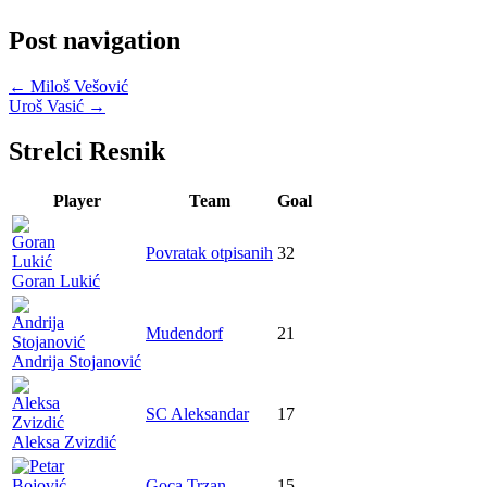
Post navigation
←
Miloš Vešović
Uroš Vasić
→
Strelci Resnik
Player
Team
Goal
Povratak otpisanih
32
Goran Lukić
Mudendorf
21
Andrija Stojanović
SC Aleksandar
17
Aleksa Zvizdić
Goca Trzan
15